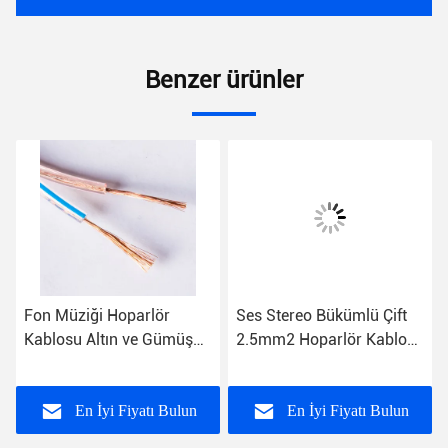
Benzer ürünler
Fon Müziği Hoparlör
Ses Stereo Bükümlü Çift
Kablosu Altın ve Gümüş
2.5mm2 Hoparlör Kablosu
CCA Tel PVC Malzeme
12 AWG Toplu Ofc Hifi
Hoparlör Kablosu
En İyi Fiyatı Bulun
En İyi Fiyatı Bulun