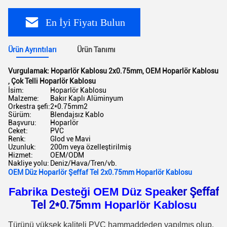
En İyi Fiyatı Bulun
Ürün Ayrıntıları
Ürün Tanımı
Vurgulamak:
Hoparlör Kablosu 2x0.75mm
,
OEM Hoparlör Kablosu
,
Çok Telli Hoparlör Kablosu
İsim:
Hoparlör Kablosu
Malzeme:
Bakır Kaplı Alüminyum
Orkestra şefi:
2*0.75mm2
Sürüm:
Blendajsız Kablo
Başvuru:
Hoparlör
Ceket:
PVC
Renk:
Glod ve Mavi
Uzunluk:
200m veya özelleştirilmiş
Hizmet:
OEM/ODM
Nakliye yolu:
Deniz/Hava/Tren/vb.
OEM Düz Hoparlör Şeffaf Tel 2x0.75mm Hoparlör Kablosu
Fabrika Desteği OEM Düz Spea
ker Şeffaf
Tel 2*0.75
mm Hoparlör Kablosu
T
ürünü yüksek kaliteli PVC hammaddeden yapılmış olup,