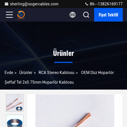
sherling@sogercables.com
86--13826169177
Fiyat Teklifi
Ürünler
Evde
>
Ürünler
>
RCA Stereo Kablosu
>
OEM Düz Hoparlör
Şeffaf Tel 2x0.75mm Hoparlör Kablosu