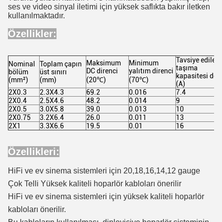
ses ve video sinyal iletimi için yüksek saflıkta bakır iletken
kullanılmaktadır.
Özellikler:
Tavsiye edilen
Maksimum
Minimum
Nominal
Toplam çapın
taşıma
DC direnci
yalıtım direnci
bölüm
üst sınırı
kapasitesi değ
(mm²)
(mm)
(20℃)
(70℃)
(A)
2X0.3
2.3X4.3
69.2
0.016
7.4
2X0.4
2.5X4.6
48.2
0.014
9
2X0.5
3.0X5.8
39.0
0.013
10
2X0.75
3.2X6.4
26.0
0.011
13
2X1
3.3X6.6
19.5
0.01
16
Özellikleri:
HiFi ve ev sinema sistemleri için 20,18,16,14,12 gauge
Çok Telli Yüksek kaliteli hoparlör kabloları önerilir
HiFi ve ev sinema sistemleri için yüksek kaliteli hoparlör
kabloları önerilir.