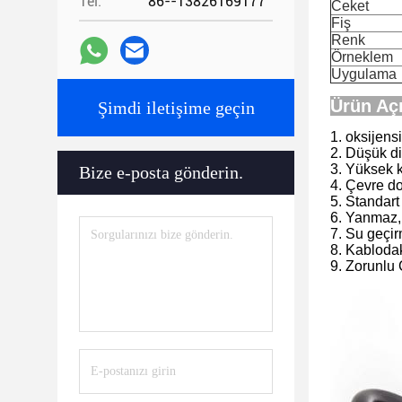
Tel:
86--13826169177
Ceket
Fiş
Renk
Örneklem
Uygulama
Ürün Aç
Şimdi iletişime geçin
1. oksijens
2. Düşük dir
3. Yüksek k
Bize e-posta gönderin.
4. Çevre do
5. Standart
6. Yanmaz, 
7. Su geçi
8. Kablodak
9. Zorunlu 