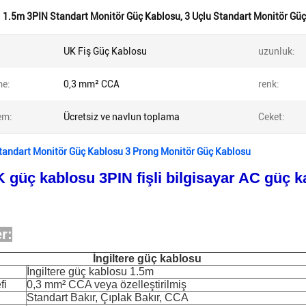
:
1.5m 3PIN Standart Monitör Güç Kablosu
,
3 Uçlu Standart Monitör Gü
UK Fiş Güç Kablosu
uzunluk:
e:
0,3 mm² CCA
renk:
em:
Ücretsiz ve navlun toplama
Ceket:
tandart Monitör Güç Kablosu 3 Prong Monitör Güç Kablosu
 güç kablosu 3PIN fişli bilgisayar AC güç ka
er:
İngiltere güç kablosu
İngiltere güç kablosu 1.5m
fi
0,3 mm² CCA veya özelleştirilmiş
Standart Bakır, Çıplak Bakır, CCA