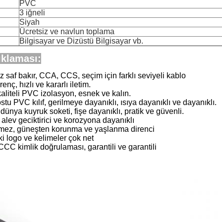
PVC
3 iğneli
Siyah
Ücretsiz ve navlun toplama
Bilgisayar ve Dizüstü Bilgisayar vb.
ıklaması:
iz saf bakır, CCA, CCS, seçim için farklı seviyeli kablo
enç, hızlı ve kararlı iletim.
aliteli PVC izolasyon, esnek ve kalın.
stu PVC kılıf, gerilmeye dayanıklı, ısıya dayanıklı ve dayanıklı.
 dünya kuyruk soketi, fişe dayanıklı, pratik ve güvenli.
alev geciktirici ve korozyona dayanıklı
rmez, güneşten korunma ve yaşlanma direnci
i logo ve kelimeler çok net
CCC kimlik doğrulaması, garantili ve garantili