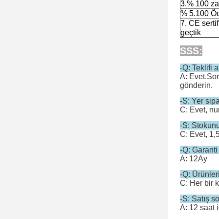
3.% 100 za
% 5.100 Ö
7. CE serti
geçtik
SSS:
-Q: Teklifi 
A: Evet.Sor
gönderin.
-S: Yer sip
C: Evet, nu
-S: Stokun
C: Evet, 1,
-Q: Garanti
A: 12Ay
-Q: Ürünler
C: Her bir 
-S: Satış so
A: 12 saat 