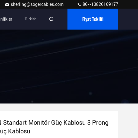
sherling@sogercables.com
86--13826169177
Fiyat Teklifi
nlikler
Turkish
 Standart Monitör Güç Kablosu 3 Prong
Güç Kablosu