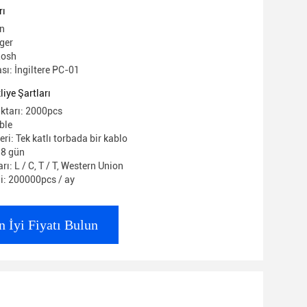
rı
in
ger
Rosh
ı: İngiltere PC-01
iye Şartları
iktarı: 2000pcs
ble
eri: Tek katlı torbada bir kablo
 8 gün
ı: L / C, T / T, Western Union
i: 200000pcs / ay
n İyi Fiyatı Bulun