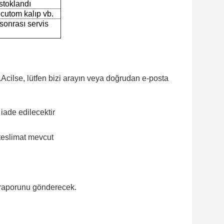
 stoklandı
 cutom kalıp vb.
 sonrası servis
z.Acilse, lütfen bizi arayın veya doğrudan e-posta
iade edilecektir
 teslimat mevcut
in raporunu gönderecek.