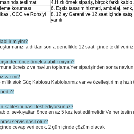
manında teslimat
4.Hızlı örnek sipariş, birçok farklı kablo
deme koruması
6. Eşsiz tasarım hizmeti, ambalaj, renk,
fikası, CCC ve Rohs'yi
8. 12 ay Garanti ve 12 saat içinde satış
yanıtı
alabilir miyim?
uşturmanızı aldıktan sonra genellikle 12 saat içinde teklif veriri
arişinden önce örnek alabilir miyim?
mune ücretsiz ve navlun toplama.Yer siparişinden sonra navlun 
uz var mı?
5 m'lik stok Güç Kablosu Kablolarımız var ve özelleştirilmiş hızlı
 nedir?
in kalitesini nasıl test ediyorsunuz?
kablo, sevkıyattan önce en az 5 kez test edilmelidir.Ve her test
nrası servis nasıl olur?
içinde cevap verilecek, 2 gün içinde çözüm olacak