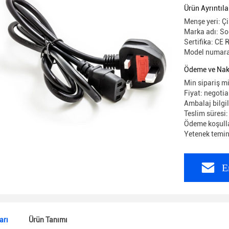
Ürün Ayrıntıla
Menşe yeri: Ç
Marka adı: So
Sertifika: CE 
Model numaras
Ödeme ve Nakl
Min sipariş m
Fiyat: negotia
Ambalaj bilgil
Teslim süresi:
Ödeme koşullar
Yetenek temin
E
arı
Ürün Tanımı