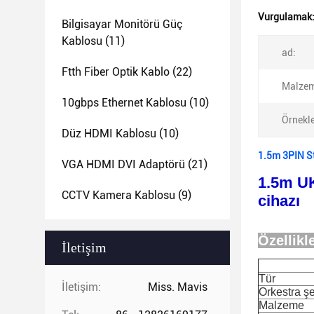
Vurgulamak
Bilgisayar Monitörü Güç
Kablosu
(11)
ad:
Ftth Fiber Optik Kablo
(22)
Malzem
10gbps Ethernet Kablosu
(10)
Örnekl
Düz HDMI Kablosu
(10)
1.5m 3PIN S
VGA HDMI DVI Adaptörü
(21)
1.5m UK
CCTV Kamera Kablosu
(9)
cihazı
Özellikl
İletişim
Tür
İletişim:
Miss. Mavis
Orkestra şe
Malzeme