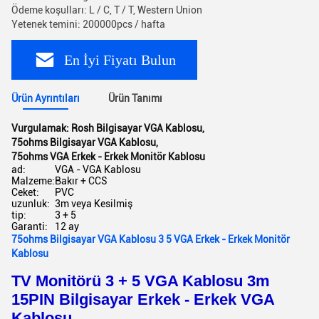
Ödeme koşulları: L / C, T / T, Western Union
Yetenek temini: 200000pcs / hafta
En İyi Fiyatı Bulun
Ürün Ayrıntıları
Ürün Tanımı
Vurgulamak:
Rosh Bilgisayar VGA Kablosu
,
75ohms Bilgisayar VGA Kablosu
,
75ohms VGA Erkek - Erkek Monitör Kablosu
ad:
VGA - VGA Kablosu
Malzeme:
Bakır + CCS
Ceket:
PVC
uzunluk:
3m veya Kesilmiş
tip:
3 + 5
Garanti:
12 ay
75ohms Bilgisayar VGA Kablosu 3 5 VGA Erkek - Erkek Monitör
Kablosu
TV Monitörü 3 + 5 VGA Kablosu 3m
15PIN Bilgisayar Erkek - Erkek VGA
Kablosu