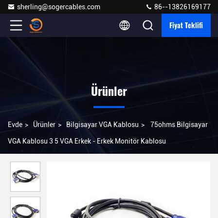
sherling@sogercables.com
86--13826169177
Fiyat Teklifi
Ürünler
Evde
>
Ürünler
>
Bilgisayar VGA Kablosu
>
75ohms Bilgisayar
VGA Kablosu 3 5 VGA Erkek - Erkek Monitör Kablosu