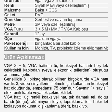
Ürün adı
vga - vga 3 5 kablosu
Renk
Siyah Mavi veya özelleştirilmiş
Malzeme
Bakır + CCS
Ceket
PVC
Örneklem
Serbest ve navlun toplama
Metre
3M veya özelleştirilmiş
VGA Türü
3 + 5 M / MM / F VGA Kablosu
Garanti
12 ay
Öğe
vga'dan vga'ya
Paket içeriği
bir çantada bir adet kablo
Kullanım için
Monitör, TV, projektör, izleme ekipmanı vb.
Ürün Açıklaması:
VGA 3 + 5, VGA hattının üç koaksiyel hat artı beş tek
çekirdekli kablodan (veya elektronik tellerden) oluştuğu
anlamına gelir.
Genellikle 3+ birkaç olarak bilinen birçok türde VGA hattı
vardır. 3, video sinyallerini iletmek için kullanılan koaksiyel
hat olduğunda, empedansı 75 ohm'dur. Sayının "+ sayısı"
elektronik kablo veya tek çekirdekli tel.
VGA hattı, üç renkli koaksiyel hat, tek damarlı tel, dolgu
bandı (dolgu), alüminyum folyo, topraklama teli, bakır tel
izolasyon dokuma, dış kaplama (deri), baskı vb.