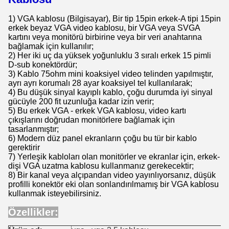
1) VGA kablosu (Bilgisayar), Bir tip 15pin erkek-A tipi 15pin
erkek beyaz VGA video kablosu, bir VGA veya SVGA
kartını veya monitörü birbirine veya bir veri anahtarına
bağlamak için kullanılır;
2) Her iki uç da yüksek yoğunluklu 3 sıralı erkek 15 pimli
D-sub konektördür;
3) Kablo 75ohm mini koaksiyel video telinden yapılmıştır,
ayrı ayrı korumalı 28 ayar koaksiyel tel kullanılarak;
4) Bu düşük sinyal kayıplı kablo, çoğu durumda iyi sinyal
gücüyle 200 fit uzunluğa kadar izin verir;
5) Bu erkek VGA - erkek VGA kablosu, video kartı
çıkışlarını doğrudan monitörlere bağlamak için
tasarlanmıştır;
6) Modern düz panel ekranların çoğu bu tür bir kablo
gerektirir
7) Yerleşik kabloları olan monitörler ve ekranlar için, erkek-
dişi VGA uzatma kablosu kullanmanız gerekecektir;
8) Bir kanal veya alçıpandan video yayınlıyorsanız, düşük
profilli konektör eki olan sonlandırılmamış bir VGA kablosu
kullanmak isteyebilirsiniz.
Özellikler: