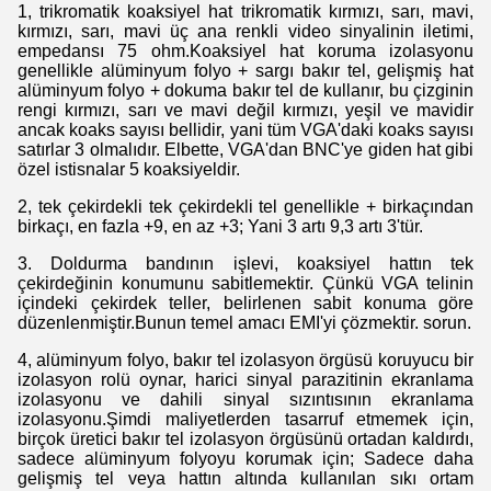
1, trikromatik koaksiyel hat trikromatik kırmızı, sarı, mavi,
kırmızı, sarı, mavi üç ana renkli video sinyalinin iletimi,
empedansı 75 ohm.Koaksiyel hat koruma izolasyonu
genellikle alüminyum folyo + sargı bakır tel, gelişmiş hat
alüminyum folyo + dokuma bakır tel de kullanır, bu çizginin
rengi kırmızı, sarı ve mavi değil kırmızı, yeşil ve mavidir
ancak koaks sayısı bellidir, yani tüm VGA'daki koaks sayısı
satırlar 3 olmalıdır. Elbette, VGA'dan BNC'ye giden hat gibi
özel istisnalar 5 koaksiyeldir.
2, tek çekirdekli tek çekirdekli tel genellikle + birkaçından
birkaçı, en fazla +9, en az +3; Yani 3 artı 9,3 artı 3'tür.
3. Doldurma bandının işlevi, koaksiyel hattın tek
çekirdeğinin konumunu sabitlemektir. Çünkü VGA telinin
içindeki çekirdek teller, belirlenen sabit konuma göre
düzenlenmiştir.Bunun temel amacı EMI'yi çözmektir. sorun.
4, alüminyum folyo, bakır tel izolasyon örgüsü koruyucu bir
izolasyon rolü oynar, harici sinyal parazitinin ekranlama
izolasyonu ve dahili sinyal sızıntısının ekranlama
izolasyonu.Şimdi maliyetlerden tasarruf etmemek için,
birçok üretici bakır tel izolasyon örgüsünü ortadan kaldırdı,
sadece alüminyum folyoyu korumak için; Sadece daha
gelişmiş tel veya hattın altında kullanılan sıkı ortam