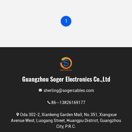
1
Guangzhou Soger Electronics Co.,Ltd
sherling@sogercables.com
86--13826169177
Oda 302-2, Xiankeng Garden Mall, No.351, Xiangxue
Avenue West, Luogang Street, Huangpu District, Guangzhou
City, P.R.C.